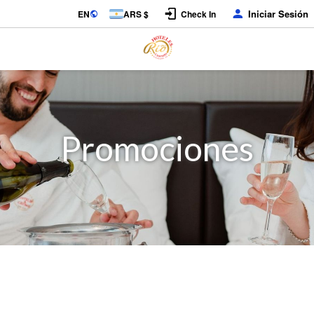
Iniciar Sesión
EN
ARS $
Check In
Promociones