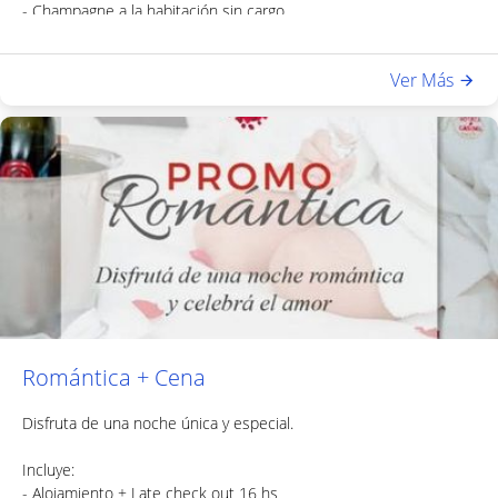
- Champagne a la habitación sin cargo
- Decoración floral (Ramo + pétalos)
- Cortesías dulces
Ver Más
- Acceso a sauna y gimnasio
- Trago de bienvenida
Romántica + Cena
Disfruta de una noche única y especial.
Incluye:
- Alojamiento + Late check out 16 hs