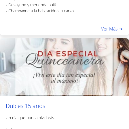
- Desayuno y merienda buffet
- Champagne a la habitación sin cargo
- Decoración floral (pétalos de rosa)
- Cortesías dulces
Ver Más
- Acceso a sauna y gimnasio
- Trago de bienvenida
- Cena gourmet de 3 pasos: Entrada; plato principal y postre.
Dulces 15 años
Un día que nunca olvidarás.