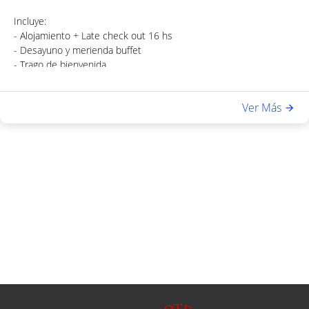
Incluye:
- Alojamiento + Late check out 16 hs
- Desayuno y merienda buffet
- Trago de bienvenida
- Cortesías dulces
- Acceso a sauna y gimnasio
Ver Más
- Masajes
- Cena de 3 pasos: Entrada; plato principal y postre.