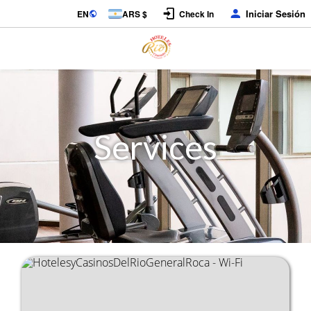
Iniciar Sesión
EN
ARS $
Check In
Services