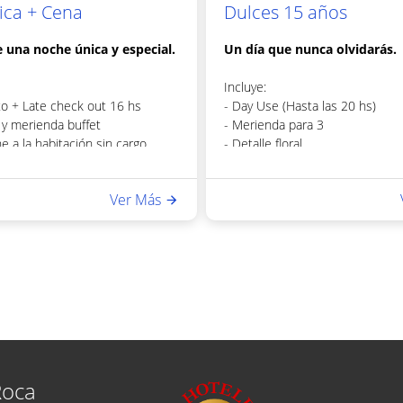
ca + Cena
Dulces 15 años
e una noche única y especial.
Un día que nunca olvidarás.
Incluye:
to + Late check out 16 hs
- Day Use (Hasta las 20 hs)
y merienda buffet
- Merienda para 3
 a la habitación sin cargo
- Detalle floral
 floral (pétalos de rosa)
- Cortesías dulces
 dulces
- Acceso a sauna y gimnasio
Ver Más
sauna y gimnasio
bienvenida
met de 3 pasos: Entrada; plato
postre.
Roca