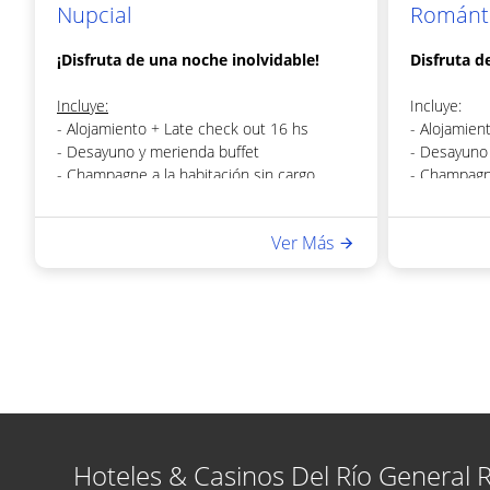
Nupcial
Románti
¡Disfruta de una noche inolvidable!
Disfruta d
Incluye:
Incluye:
- Alojamiento + Late check out 16 hs
- Alojamien
- Desayuno y merienda buffet
- Desayuno 
- Champagne a la habitación sin cargo
- Champagne
- Decoración floral (Ramo + pétalos)
- Decoración
- Cortesías dulces
- Cortesías
Ver Más
- Acceso a sauna y gimnasio
- Acceso a 
- Trago de bienvenida
- Trago de 
- Cena gour
principal y 
Hoteles & Casinos Del Río General 