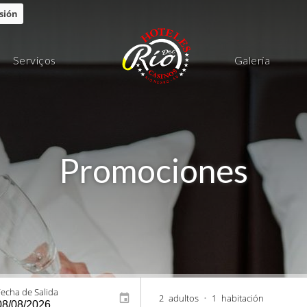
esión
Serviços
Galería
Promociones
Fecha de Salida
2
adultos
•
1
habitación