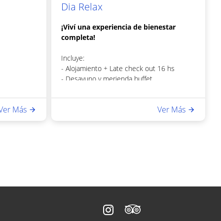
Dia Relax
¡Viví una experiencia de bienestar
completa!
Incluye:
- Alojamiento + Late check out 16 hs
- Desayuno y merienda buffet
- Trago de bienvenida
- Cortesías dulces
Ver Más
Ver Más
- Acceso a sauna y gimnasio
- Masajes
- Cena de 3 pasos: Entrada; plato principal
y postre.